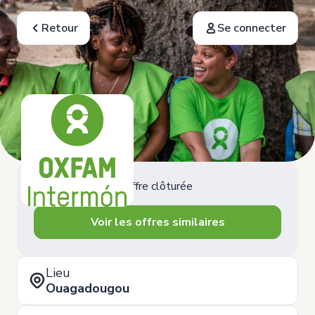
Retour
Se connecter
Offre clôturée
Voir les offres similaires
Lieu
Ouagadougou